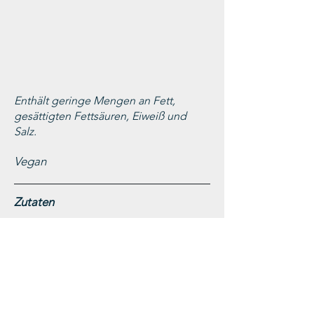
Enthält geringe Mengen an Fett,
gesättigten Fettsäuren, Eiweiß und
Salz.
Vegan
Zutaten
Trauben, Saccharose, Fülldosage,
Versanddosage
Stabilisator: Carboxymethylcellulose
Antioxidantien: Sulfite
In Schutzatmosphäre abgefüllt.