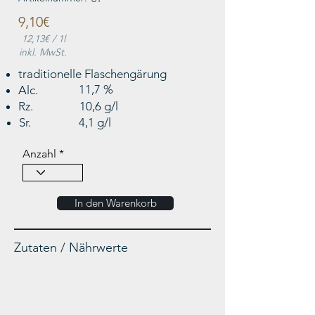
9,10€
12,13€
/ 1l
inkl. MwSt.
traditionelle Flaschengärung
11,7 %
Alc.
Rz.
10,6 g/l
Sr.
4,1 g/l
Anzahl
In den Warenkorb
Zutaten / Nährwerte