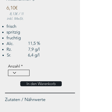
6,10€
8,13€
/ 1l
inkl. MwSt.
frisch
spritzig
fruchtig
11,5 %
Alc.
Rz.
7,9 g/l
Sr.
6,4 g/l
Anzahl
In den Warenkorb
Zutaten / Nährwerte