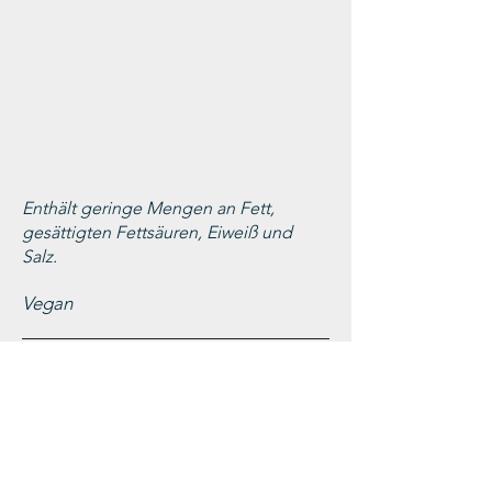
Enthält geringe Mengen an Fett,
gesättigten Fettsäuren, Eiweiß und
Salz.
Vegan
Zutaten
Trauben, Saccharose
Stabilisator: Carboxymethylcellulose
Säureregulator:
Kaliumhydrogencarbonat