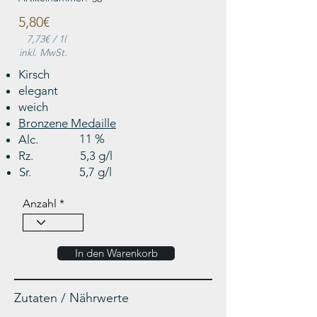
5,80€
7,73€
/ 1l
inkl. MwSt.
Kirsch
elegant
weich
Bronzene Medaille
11 %
Alc.
Rz.
5,3 g/l
Sr.
5,7 g/l
Anzahl
In den Warenkorb
Zutaten / Nährwerte