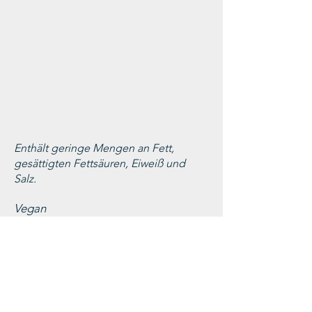
Enthält geringe Mengen an Fett,
gesättigten Fettsäuren, Eiweiß und
Salz.
Vegan
Zutaten
Trauben, Saccharose
Stabilisator: Metaweinsäure
Antioxidantien: Sulfite