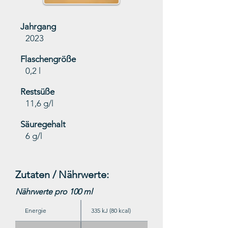
Jahrgang
2023
Flaschengröße
0,2 l
Restsüße
11,6 g/l
Säuregehalt
6 g/l
Zutaten / Nährwerte:
Nährwerte pro 100 ml
Energie
335 kJ (80 kcal)