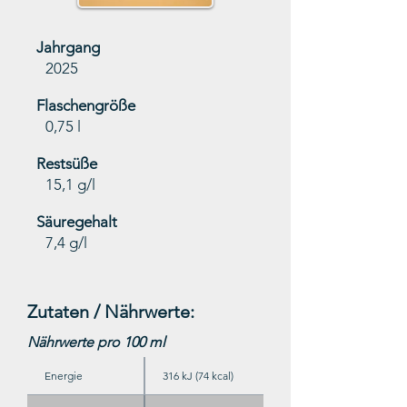
Jahrgang
2025
Flaschengröße
0,75 l
Restsüße
15,1 g/l
Säuregehalt
7,4 g/l
Zutaten / Nährwerte:
Nährwerte pro 100 ml
Energie
316 kJ (74 kcal)