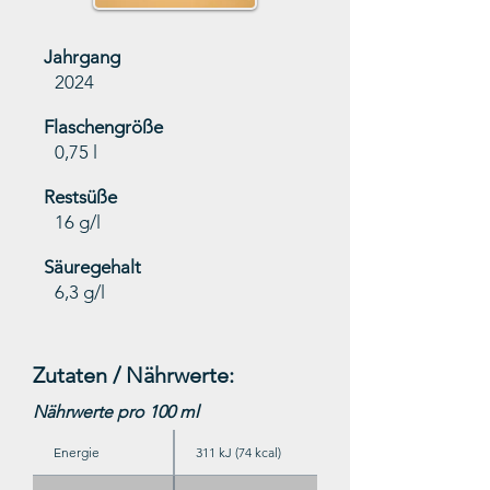
Jahrgang
2024
Flaschengröße
0,75 l
Restsüße
16 g/l
Säuregehalt
6,3 g/l
Zutaten / Nährwerte:
Nährwerte pro 100 ml
Energie
311 kJ (74 kcal)