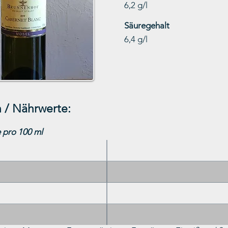
6,2 g/l
Säuregehalt
6,4 g/l
 / Nährwerte:
 pro 100 ml