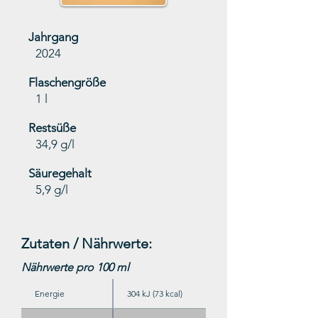
Jahrgang
2024
Flaschengröße
1 l
Restsüße
34,9 g/l
Säuregehalt
5,9 g/l
Zutaten / Nährwerte:
Nährwerte pro 100 ml
Energie
304 kJ (73 kcal)