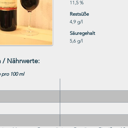
11,5 %
Restsüße
4,9 g/l
Säuregehalt
5,6 g/l
 / Nährwerte:
 pro 100 ml