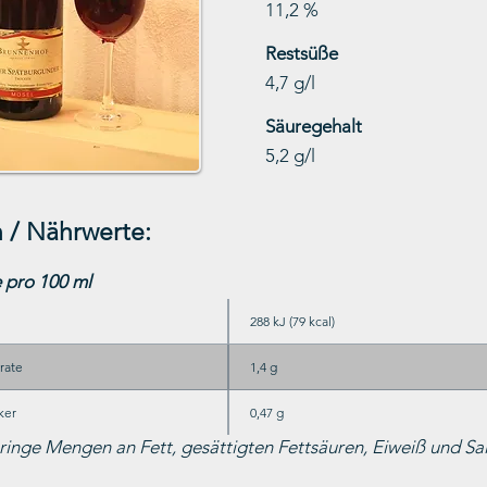
11,2 %
Restsüße
4,7 g/l
Säuregehalt
5,2 g/l
 / Nährwerte:
 pro 100 ml
288 kJ (79 kcal)
rate
1,4 g
ker
0,47 g
ringe Mengen an Fett, gesättigten Fettsäuren, Eiweiß und Sal