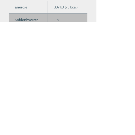
Energie
309 kJ (73 kcal)
Kohlenhydrate
1,8
davon Zucker
0,9
Enthält geringe Mengen an Fett,
gesättigten Fettsäuren, Eiweiß und
Salz.
Zutaten
Trauben, Saccharose
Stabilisator: Carboxymethylcellulose
Säureregulator:
Kaliumhydrogencarbonat
Antioxidantien: Sulfite
In Schutzatmosphäre abgefüllt.