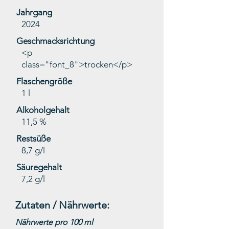
Jahrgang
2024
Geschmacksrichtung
<p
class="font_8">trocken</p>
Flaschengröße
1 l
Alkoholgehalt
11,5 %
Restsüße
8,7 g/l
Säuregehalt
7,2 g/l
Zutaten / Nährwerte:
Nährwerte pro 100 ml