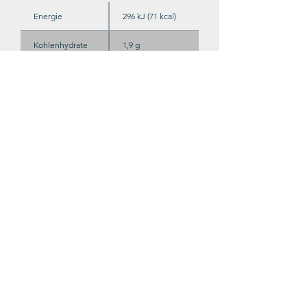
Energie
296 kJ (71 kcal)
Kohlenhydrate
1,9 g
davon Zucker
0,7 g
Enthält geringe Mengen an Fett,
gesättigten Fettsäuren, Eiweiß und
Salz.
Zutaten
Trauben, Saccharose
Stabilisator: Carboxymethylcellulose
Säureregulator:
Kaliumhydrogencarbonat
Antioxidantien: Sulfite
In Schutzatmosphäre abgefüllt.