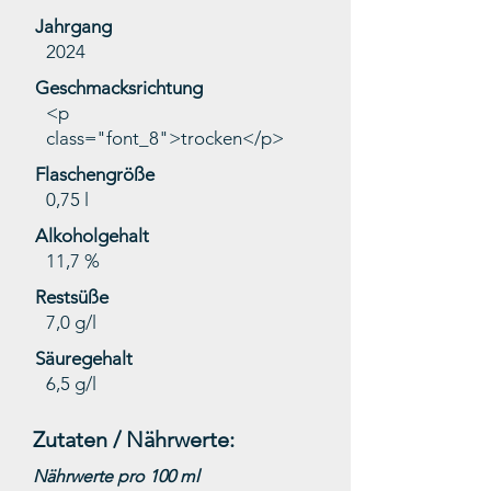
Jahrgang
2024
Geschmacksrichtung
<p
class="font_8">trocken</p>
Flaschengröße
0,75 l
Alkoholgehalt
11,7 %
Restsüße
7,0 g/l
Säuregehalt
6,5 g/l
Zutaten / Nährwerte:
Nährwerte pro 100 ml